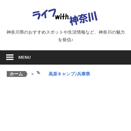
Skip
ラ
to
content
イ
神奈川県のおすすめスポットや生活情報など、神奈川の魅力
を発信♪
フ
MENU
with
ホーム
>
>
高原キャンプ/兵庫県
神
奈
川