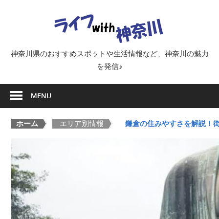
Skip
ラ
to
content
イ
神奈川県のおすすめスポットや生活情報など、神奈川の魅力
を発信♪
フ
MENU
with
ホーム
>
エリア別情報
>
鎌倉の住みやすさを解説！
神
奈
川