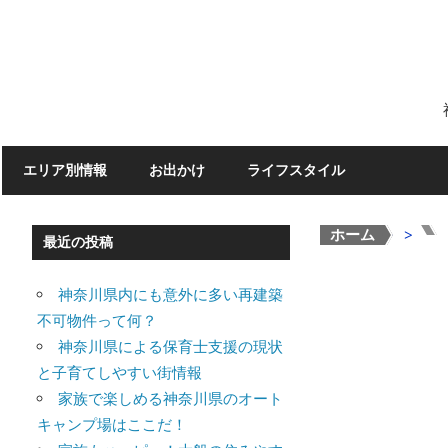
Skip
to
content
エリア別情報
お出かけ
ライフスタイル
ホーム
>
>
最近の投稿
神奈川県内にも意外に多い再建築
不可物件って何？
神奈川県による保育士支援の現状
と子育てしやすい街情報
家族で楽しめる神奈川県のオート
キャンプ場はここだ！