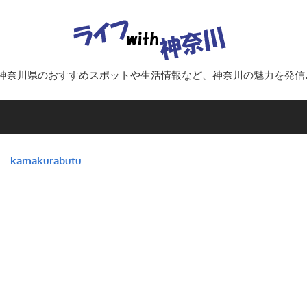
ラ
イ
神奈川県のおすすめスポットや生活情報など、神奈川の魅力を発信
フ
with
kamakurabutu
神
奈
川