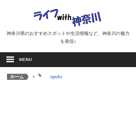
Skip
ラ
to
content
イ
神奈川県のおすすめスポットや生活情報など、神奈川の魅力
を発信♪
フ
MENU
with
ホーム
>
>
syufu
神
奈
川