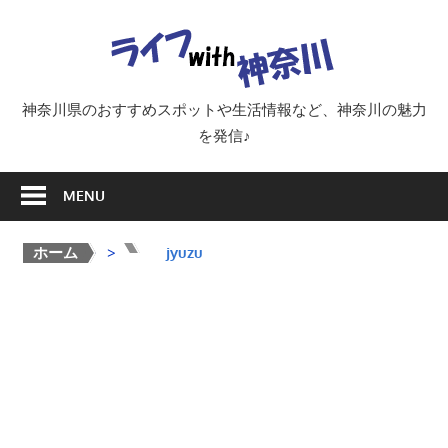
Skip
ラ
to
content
イ
神奈川県のおすすめスポットや生活情報など、神奈川の魅力
を発信♪
フ
MENU
with
ホーム
>
>
jyuzu
神
奈
川