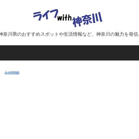
ラ
イ
神奈川県のおすすめスポットや生活情報など、神奈川の魅力を発信
フ
with
668188
神
奈
川