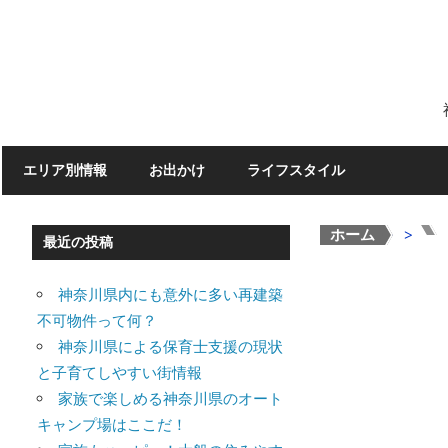
Skip
to
content
エリア別情報
お出かけ
ライフスタイル
ホーム
>
>
最近の投稿
神奈川県内にも意外に多い再建築
不可物件って何？
神奈川県による保育士支援の現状
と子育てしやすい街情報
家族で楽しめる神奈川県のオート
キャンプ場はここだ！