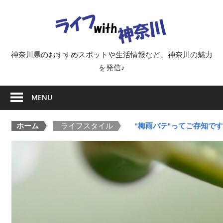
Skip
ラ
to
content
イ
神奈川県のおすすめスポットや生活情報など、神奈川の魅力
を発信♪
フ
MENU
with
ホーム
>
ライフスタイル
>
"梅雨バテ"ってご存知で
神
奈
川