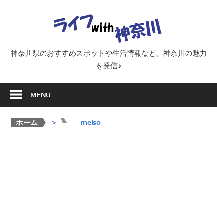
Skip
ラ
to
content
イ
神奈川県のおすすめスポットや生活情報など、神奈川の魅力
を発信♪
フ
MENU
with
ホーム
>
>
meiso
神
奈
川