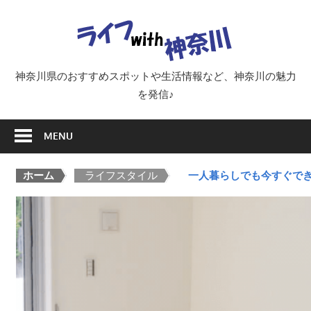
Skip
ラ
to
content
イ
神奈川県のおすすめスポットや生活情報など、神奈川の魅力
を発信♪
フ
MENU
with
ホーム
>
ライフスタイル
>
一人暮らしでも今すぐで
神
奈
川