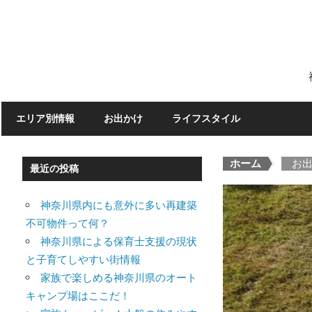
Skip
to
content
エリア別情報
お出かけ
ライフスタイル
ホーム
>
お
最近の投稿
神奈川県内にも意外に多い再建築
不可物件って何？
神奈川県による保育士支援の現状
と子育てしやすい街情報
家族で楽しめる神奈川県のオート
キャンプ場はここだ！