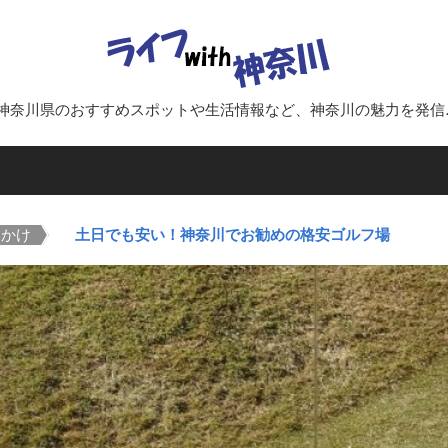
ラ
イ
神奈川県のおすすめスポットや生活情報など、神奈川の魅力を発信
フ
with
出かけ
>
土日でも安い！神奈川でお勧めの格安ゴルフ場
神
奈
川