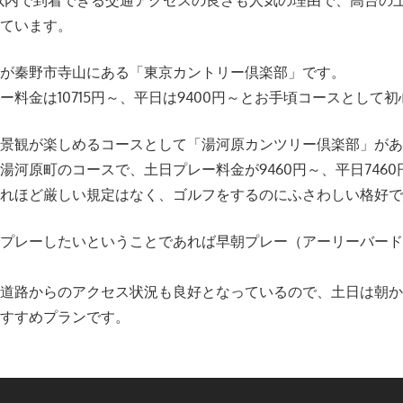
以内で到着できる交通アクセスの良さも人気の理由で、高台の
っています。
のが秦野市寺山にある「東京カントリー倶楽部」です。
ー料金は10715円～、平日は9400円～とお手頃コースとして
い景観が楽しめるコースとして「湯河原カンツリー倶楽部」が
湯河原町のコースで、土日プレー料金が9460円～、平日7460
れほど厳しい規定はなく、ゴルフをするのにふさわしい格好で
でプレーしたいということであれば早朝プレー（アーリーバー
線道路からのアクセス状況も良好となっているので、土日は朝
おすすめプランです。