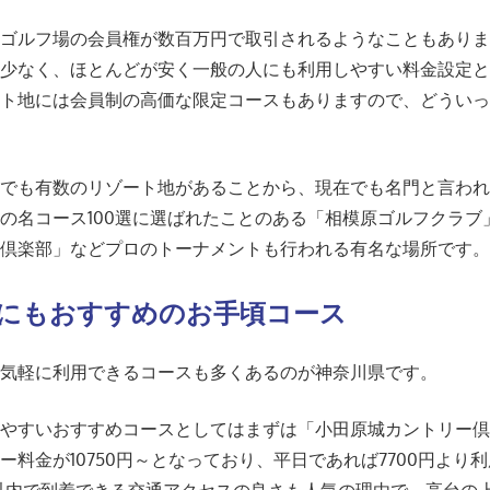
名ゴルフ場の会員権が数百万円で取引されるようなこともあり
は少なく、ほとんどが安く一般の人にも利用しやすい料金設定
ート地には会員制の高価な限定コースもありますので、どうい
。
圏でも有数のリゾート地があることから、現在でも名門と言わ
の名コース100選に選ばれたことのある「相模原ゴルフクラ
ー倶楽部」などプロのトーナメントも行われる有名な場所です
にもおすすめのお手頃コース
も気軽に利用できるコースも多くあるのが神奈川県です。
しやすいおすすめコースとしてはまずは「小田原城カントリー
ー料金が10750円～となっており、平日であれば7700円より