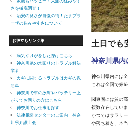
家族もハッピー！大船の住みやす
さを徹底調査！
治安の良さが自慢の街！たまプラ
ーザの住みやすさについて
土日でも
お役立ちリンク集
病気やけがをした際はこちら
神奈川県内
神奈川県の水回りのトラブル解決
業者
神奈川県内には全
カギに関するトラブルはカギの救
これは全国で第1
急車
神奈川で車の故障やバッテリー上
関東圏には質の
がりでお困りの方はこちら
複数存在してい
神奈川でお仕事を探す
かつてはサラリ
法律相談センターのご案内｜神奈
川県弁護士会
や落ち着き、本