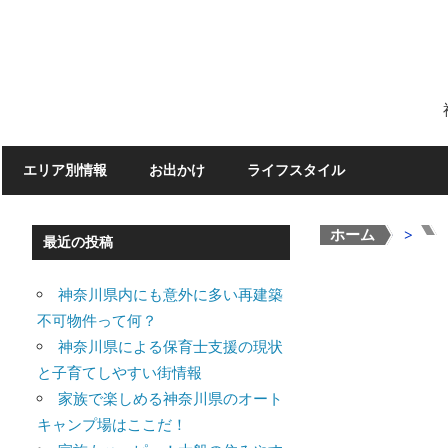
Skip
to
content
エリア別情報
お出かけ
ライフスタイル
ホーム
>
>
最近の投稿
神奈川県内にも意外に多い再建築
不可物件って何？
神奈川県による保育士支援の現状
と子育てしやすい街情報
家族で楽しめる神奈川県のオート
キャンプ場はここだ！