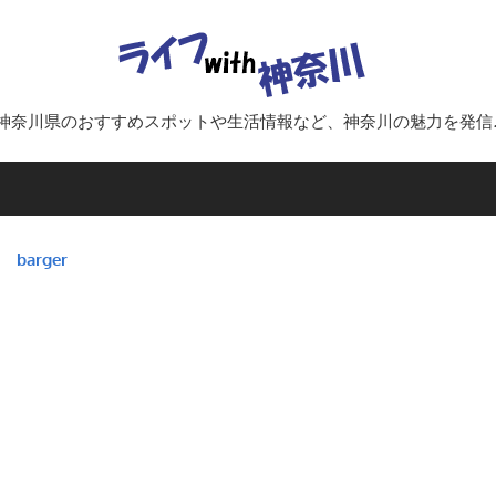
ラ
イ
神奈川県のおすすめスポットや生活情報など、神奈川の魅力を発信
フ
with
barger
神
奈
川